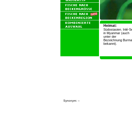
Heimat:
Südostasien. Inlé-S
in Myanmar (auch
unter der
Bezeichnung Burm
bekannt).
Synonym: --