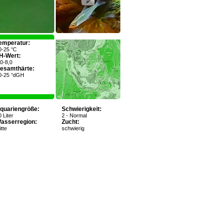
emperatur:
0-25 °C
H-Wert:
,0-8,0
esamthärte:
0-25 °dGH
quariengröße:
Schwierigkeit:
 Liter
2 - Normal
asserregion:
Zucht:
tte
schwierig