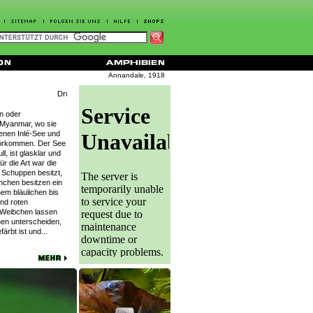
Annandale, 1918
n oder
Myanmar, wo sie
enen Inlé-See und
orkommen. Der See
l, ist glasklar und
r die Art war die
 Schuppen besitzt,
nnchen besitzen ein
inem bläulichen bis
nd roten
 Weibchen lassen
en unterscheiden,
ärbt ist und...