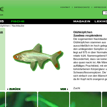
köpfchen / Nacktlaube
Glühköpfchen
Sawbwa resplendens
Die sogenannten Nacktlaube
Glühköpfchen stammen aus 
ausschließlich im hoch geleg
den umliegenden Sümpfen v
liegt auf 875 m über Normalnul
relativ kühl. Namensgebend fü
Besonderheit, dass sie keine
also quasi nackt ist. Alle Mä
auffälliges Prachtkleid, mit e
türkisfarbenen Körperglanz u
Schwanzflossenspitzen. Die
sich einfach von den Männch
da ihr Kopf nicht orangerot gef