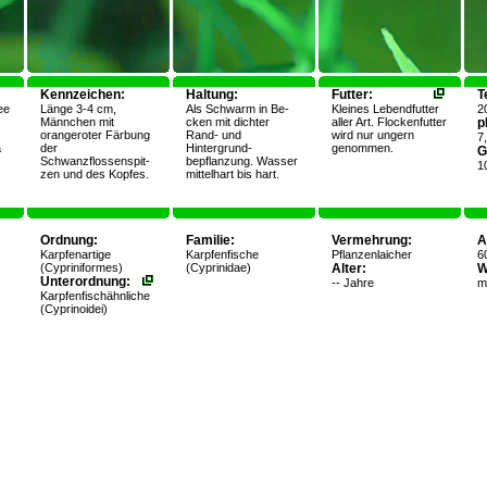
Kennzeichen:
Haltung:
Futter:
T
ee
Länge 3-4 cm,
Als Schwarm in Be-
Kleines Lebendfutter
2
Männchen mit
cken mit dichter
aller Art. Flockenfutter
p
orangeroter Färbung
Rand- und
wird nur ungern
7
a
der
Hintergrund-
genommen.
G
Schwanzflossenspit-
bepflanzung. Wasser
1
zen und des Kopfes.
mittelhart bis hart.
Ordnung:
Familie:
Vermehrung:
A
Karpfenartige
Karpfenfische
Pflanzenlaicher
60
(Cypriniformes)
(Cyprinidae)
Alter:
W
Unterordnung:
-- Jahre
mi
Karpfenfischähnliche
(Cyprinoidei)