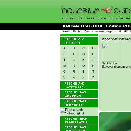
Home
-
Fische
-
Deutsches Artenregister
-
G
- Glüh
A
B
C
D
E
F
G
H
I
J
K
L
M
N
O
P
Q
R
S
T
V
W
X
Z