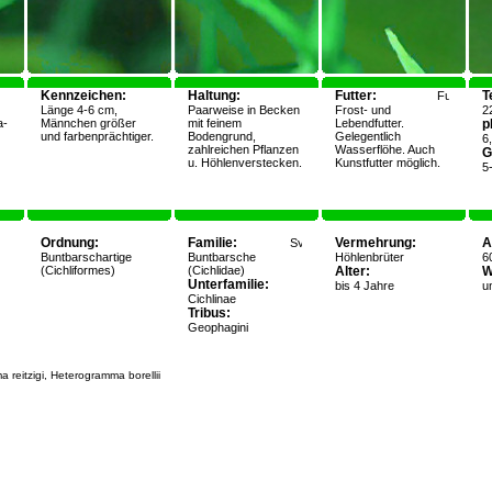
Kennzeichen:
Haltung:
Futter:
T
Länge 4-6 cm,
Paarweise in Becken
Frost- und
2
a-
Männchen größer
mit feinem
Lebendfutter.
p
und farbenprächtiger.
Bodengrund,
Gelegentlich
6
zahlreichen Pflanzen
Wasserflöhe. Auch
G
u. Höhlenverstecken.
Kunstfutter möglich.
5
Ordnung:
Familie:
Vermehrung:
A
Buntbarschartige
Buntbarsche
Höhlenbrüter
60
(Cichliformes)
(Cichlidae)
Alter:
W
Unterfamilie:
bis 4 Jahre
u
Cichlinae
Tribus:
Geophagini
reitzigi, Heterogramma borellii