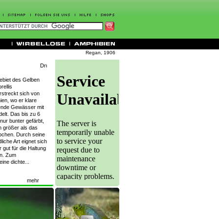
Regan, 1906
ebiet des Gelben
ellis
streckt sich von
ien, wo er klare
sende Gewässer mit
elt. Das bis zu 6
nur bunter gefärbt,
h größer als das
bchen. Durch seine
liche Art eignet sich
gut für die Haltung
en. Zum
ine dichte...