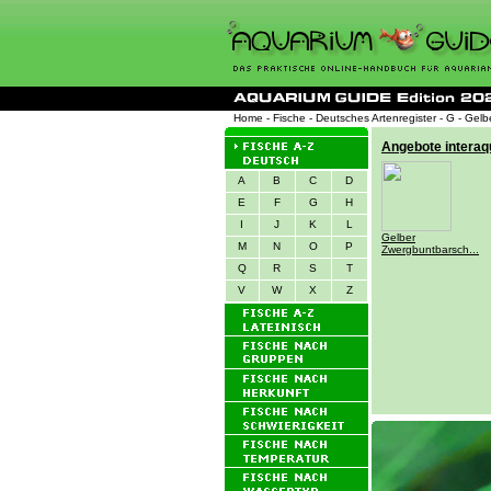
Home
-
Fische
-
Deutsches Artenregister
-
G
- Gelb
A
B
C
D
E
F
G
H
I
J
K
L
M
N
O
P
Q
R
S
T
V
W
X
Z