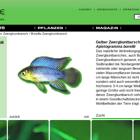
er Zwergbuntbarsch / Borellis Zwergbuntbarsch
Gelber Zwergbuntbarsch
Apistogramma borellii
Das natürliche Verbreitungsg
Zwergbuntbarsches, auch Bor
Zwergbuntbarsch genannt, er
Südbrasilien bis Nordargentin
stehende oder langsam flie
vielen Wasserpflanzen besied
cm lange Männchen ist nicht 
sondern wird auch wesentlic
höchstens 3-4 cm lange Wei
geringe Größe und recht fried
dieser Zwergbuntbarsch sehr 
in einem Gesellschaftsbeck
Wohlbefinden der Tiere trägt e