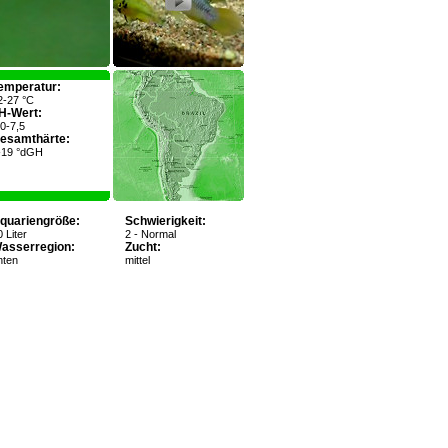
emperatur:
2-27 °C
H-Wert:
,0-7,5
esamthärte:
-19 °dGH
quariengröße:
Schwierigkeit:
 Liter
2 - Normal
asserregion:
Zucht:
nten
mittel