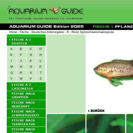
Home
-
Fische
-
Deutsches Artenregister
-
R
- Roter Spitzschwanzmakropode
A
B
C
D
E
F
G
H
I
J
K
L
M
N
O
P
Q
R
S
T
V
W
X
Z