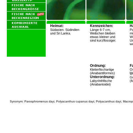
Heimat:
Kennzeichen:
H
Südasien. Südindien
Länge 6-7 cm,
Pa
und Sri Lanka.
Weibchen bleiben
mi
etwas kleiner und
Wu
sind kurzflossiger.
Un
we
Ordnung:
Fa
Kletterfischartige
O
(Anabantiformes)
Un
Unterordnung:
Gr
Labyrinthfische
(M
(Anabantoidei)
Synonym: Parosphromenus dayi, Polyacanthus cupanus dayi, Polyacanthus dayi, Macro