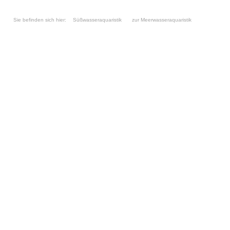
Sie befinden sich hier:
Süßwasseraquaristik
zur Meerwasseraquaristik