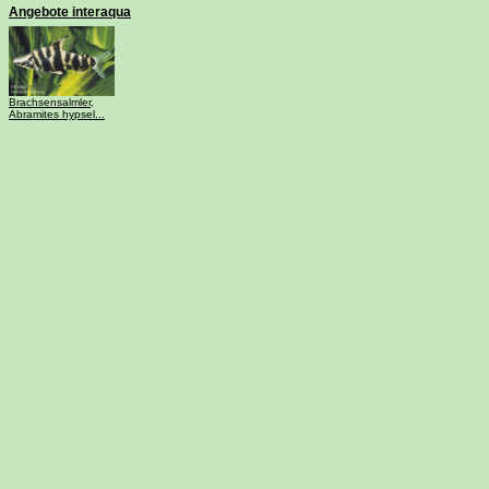
Angebote interaqua
Brachsensalmler,
Abramites hypsel...