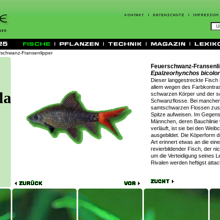
schwanz-Fransenlipper
Feuerschwanz-Fransenli
Epalzeorhynchos bicolor
Dieser langgestreckte Fisch i
allem wegen des Farbkontra
schwarzen Körper und der s
Schwanzflosse. Bei manchen
samtschwarzen Flossen zusä
Spitze aufweisen. Im Gegens
Männchen, deren Bauchlinie
verläuft, ist sie bei den Weib
ausgebildet. Die Köperform d
Art erinnert etwas an die ein
revierbildender Fisch, der ni
um die Verteidigung seines 
Rivalen werden heftigst attack