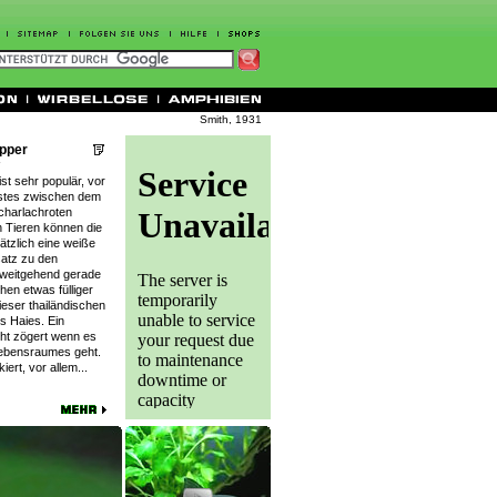
Smith, 1931
pper
st sehr populär, vor
stes zwischen dem
charlachroten
 Tieren können die
tzlich eine weiße
atz zu den
 weitgehend gerade
chen etwas fülliger
ieser thailändischen
es Haies. Ein
cht zögert wenn es
Lebensraumes geht.
iert, vor allem...