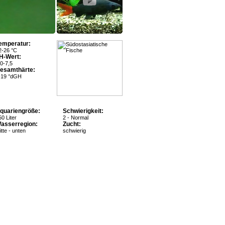
emperatur:
2-26 °C
H-Wert:
,0-7,5
esamthärte:
-19 °dGH
quariengröße:
Schwierigkeit:
0 Liter
2 - Normal
asserregion:
Zucht:
tte - unten
schwierig