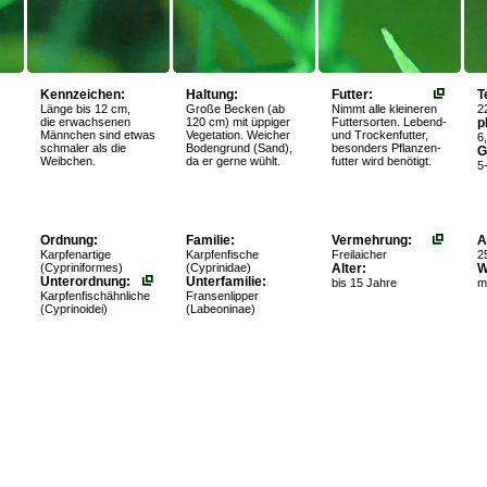
Kennzeichen:
Haltung:
Futter:
T
Länge bis 12 cm,
Große Becken (ab
Nimmt alle kleineren
2
die erwachsenen
120 cm) mit üppiger
Futtersorten. Lebend-
p
Männchen sind etwas
Vegetation. Weicher
und Trockenfutter,
6
schmaler als die
Bodengrund (Sand),
besonders Pflanzen-
G
Weibchen.
da er gerne wühlt.
futter wird benötigt.
5
Ordnung:
Familie:
Vermehrung:
A
Karpfenartige
Karpfenfische
Freilaicher
25
(Cypriniformes)
(Cyprinidae)
Alter:
W
Unterordnung:
Unterfamilie:
bis 15 Jahre
mi
Karpfenfischähnliche
Fransenlipper
(Cyprinoidei)
(Labeoninae)