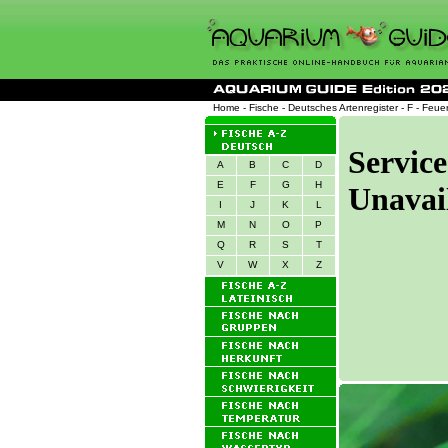
Home
-
Fische
-
Deutsches Artenregister
-
F
- Feuer
A
B
C
D
E
F
G
H
I
J
K
L
M
N
O
P
Q
R
S
T
V
W
X
Z