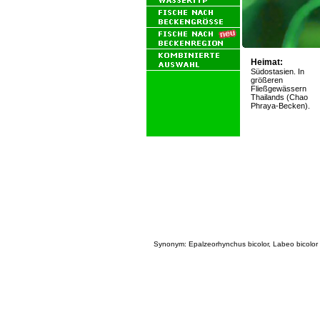
Heimat:
Südostasien. In
größeren
Fließgewässern
Thailands (Chao
Phraya-Becken).
Synonym: Epalzeorhynchus bicolor, Labeo bicolor